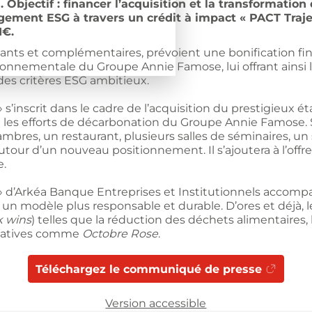
. Objectif : financer l’acquisition et la transformation
gement ESG à travers un crédit à impact « PACT Traje
M€.
ants et complémentaires, prévoient une bonification fin
onnementale du Groupe Annie Famose, lui offrant ainsi 
des critères ESG ambitieux.
 s’inscrit dans le cadre de l’acquisition du prestigieux ét
es efforts de décarbonation du Groupe Annie Famose. S
mbres, un restaurant, plusieurs salles de séminaires, un
utour d’un nouveau positionnement. Il s’ajoutera à l’off
e.
 » d’Arkéa Banque Entreprises et Institutionnels accom
 un modèle plus responsable et durable. D’ores et déjà
k wins
) telles que la réduction des déchets alimentaires, l
itiatives comme
Octobre Rose
.
Téléchargez le communiqué de presse
Version accessible