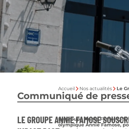
Accueil
Nos actualités
Le G
Communiqué de press
LE GROUPE ANNIE FAMOSE SOUSCRI
Le Groupe Annie Famose, dir
olympique Annie Famose, pou