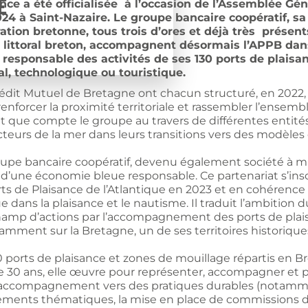
E
e a été officialisée à l’occasion de l’Assemblée Géné
24 à Saint-Nazaire. Le groupe bancaire coopératif, sa 
ration bretonne, tous trois d’ores et déjà très présen
 littoral breton, accompagnent désormais l’APPB dan
esponsable des activités de ses 130 ports de plaisanc
, technologique ou touristique.
rédit Mutuel de Bretagne ont chacun structuré, en 2022, u
nforcer la proximité territoriale et rassembler l’ensemb
 que compte le groupe au travers de différentes entité
teurs de la mer dans leurs transitions vers des modèle
oupe bancaire coopératif, devenu également société à mi
 d’une économie bleue responsable. Ce partenariat s’inscr
orts de Plaisance de l’Atlantique en 2023 et en cohéren
ue dans la plaisance et le nautisme. Il traduit l’ambition
champ d’actions par l’accompagnement des ports de plai
ment sur la Bretagne, un de ses territoires historique
 ports de plaisance et zones de mouillage répartis en Br
e 30 ans, elle œuvre pour représenter, accompagner et 
t l’accompagnement vers des pratiques durables (notammen
ements thématiques, la mise en place de commissions de t