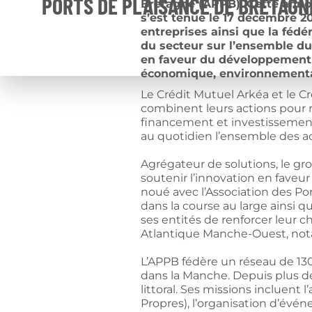
PORTS DE PLAISANCE DE BRETAGN
Bretagne (APPB). Cette annonc
s’est tenue le 17 décembre 20
entreprises ainsi que la fédé
du secteur sur l’ensemble du
en faveur du développement r
économique, environnemental
Le Crédit Mutuel Arkéa et le C
combinent leurs actions pour re
financement et investissement
au quotidien l’ensemble des ac
Agrégateur de solutions, le gr
soutenir l’innovation en faveur
noué avec l’Association des P
dans la course au large ainsi q
ses entités de renforcer leur 
Atlantique Manche-Ouest, notam
L’APPB fédère un réseau de 130
dans la Manche. Depuis plus d
littoral. Ses missions incluen
Propres), l’organisation d’évén